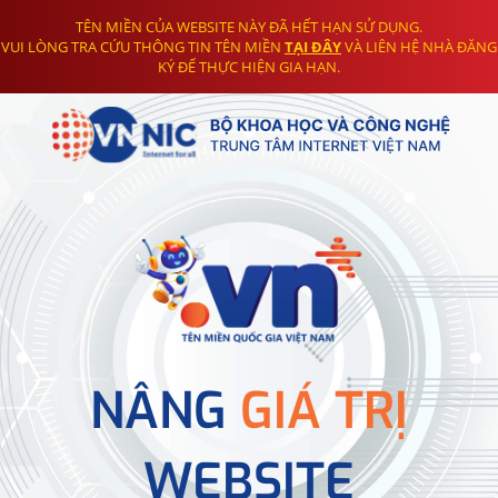
TÊN MIỀN CỦA WEBSITE NÀY ĐÃ HẾT HẠN SỬ DỤNG.
VUI LÒNG TRA CỨU THÔNG TIN TÊN MIỀN
TẠI ĐÂY
VÀ LIÊN HỆ NHÀ ĐĂNG
KÝ ĐỂ THỰC HIỆN GIA HẠN.
NÂNG
GIÁ TRỊ
WEBSITE