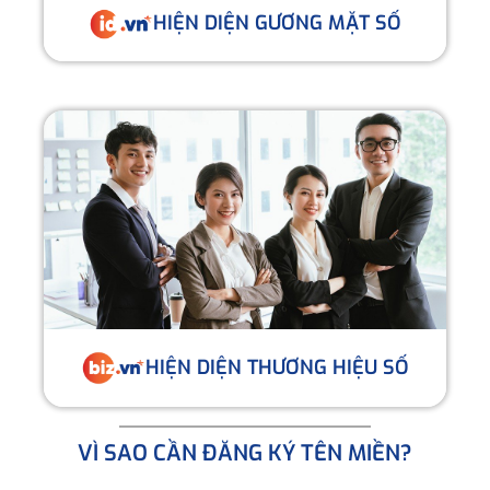
HIỆN DIỆN GƯƠNG MẶT SỐ
HIỆN DIỆN THƯƠNG HIỆU SỐ
VÌ SAO CẦN ĐĂNG KÝ TÊN MIỀN?